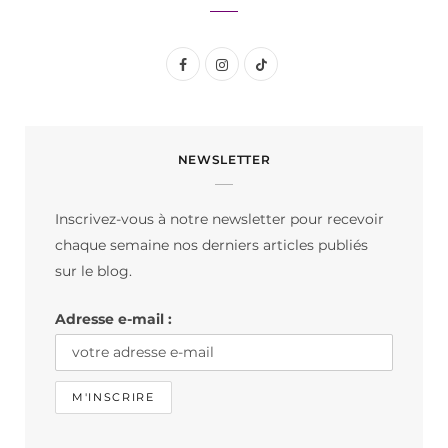
F
I
T
a
n
i
c
s
k
NEWSLETTER
e
t
T
b
a
o
Inscrivez-vous à notre newsletter pour recevoir
o
g
k
chaque semaine nos derniers articles publiés
o
r
sur le blog.
k
a
Adresse e-mail :
m