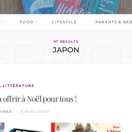
P
FOOD
LIFESTYLE
PARENTS & BÉ
SEARC
97 RESULTS
JAPON
& LITTÉRATURE
offrir à Noël pour tous !
IVRAE
8 MINS READ