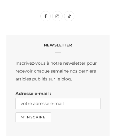
F
I
T
a
n
i
c
s
k
NEWSLETTER
e
t
T
b
a
o
Inscrivez-vous à notre newsletter pour
o
g
k
recevoir chaque semaine nos derniers
o
r
articles publiés sur le blog.
k
a
Adresse e-mail :
m