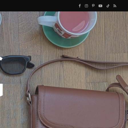
F
I
P
Y
T
R
a
n
i
o
i
S
c
s
n
u
k
S
e
t
t
T
T
b
a
e
u
o
o
g
r
b
k
o
r
e
e
k
a
s
m
t