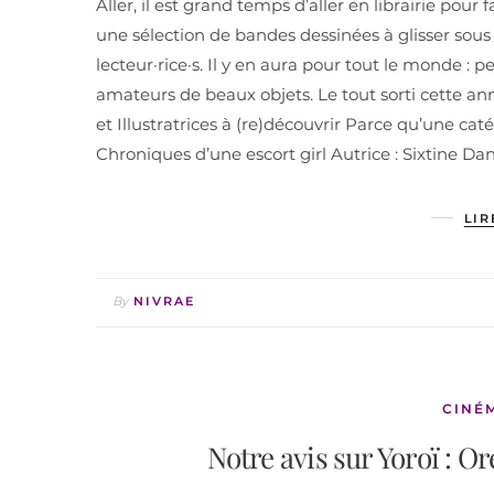
Aller, il est grand temps d’aller en librairie pou
une sélection de bandes dessinées à glisser sous l
lecteur·rice·s. Il y en aura pour tout le monde : 
amateurs de beaux objets. Le tout sorti cette anné
et Illustratrices à (re)découvrir Parce qu’une catég
Chroniques d’une escort girl Autrice : Sixtine
LIR
By
NIVRAE
CINÉ
Notre avis sur Yoroï : O