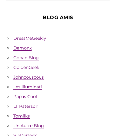
BLOG AMIS
DressMeGeekly
Damonx
Gohan Blog
GoldenGeek
Johncouscous
Les illuminati
Papas Cool
LT Paterson
Tomiiks
Un Autre Blog
VieDeGeek