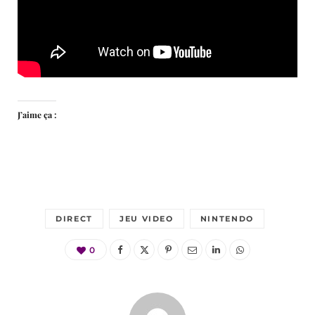
J’aime ça :
DIRECT
JEU VIDEO
NINTENDO
0