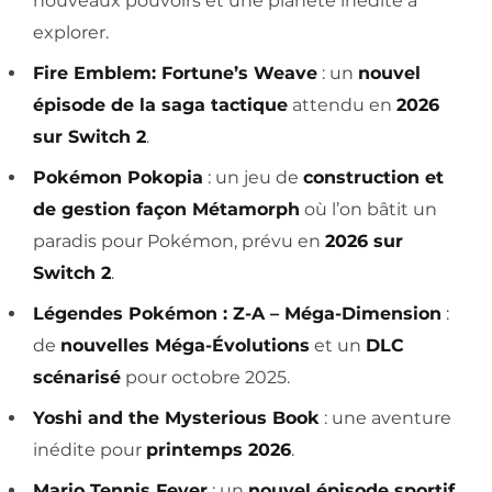
nouveaux pouvoirs et une planète inédite à
explorer.
Fire Emblem: Fortune’s Weave
: un
nouvel
épisode de la saga tactique
attendu en
2026
sur Switch 2
.
Pokémon Pokopia
: un jeu de
construction et
de gestion façon Métamorph
où l’on bâtit un
paradis pour Pokémon, prévu en
2026 sur
Switch 2
.
Légendes Pokémon : Z-A – Méga-Dimension
:
de
nouvelles Méga-Évolutions
et un
DLC
scénarisé
pour octobre 2025.
Yoshi and the Mysterious Book
: une aventure
inédite pour
printemps 2026
.
Mario Tennis Fever
: un
nouvel épisode sportif