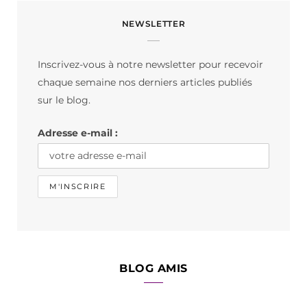
c
s
k
NEWSLETTER
e
t
T
b
a
o
Inscrivez-vous à notre newsletter pour recevoir
o
g
k
chaque semaine nos derniers articles publiés
o
r
sur le blog.
k
a
Adresse e-mail :
m
BLOG AMIS