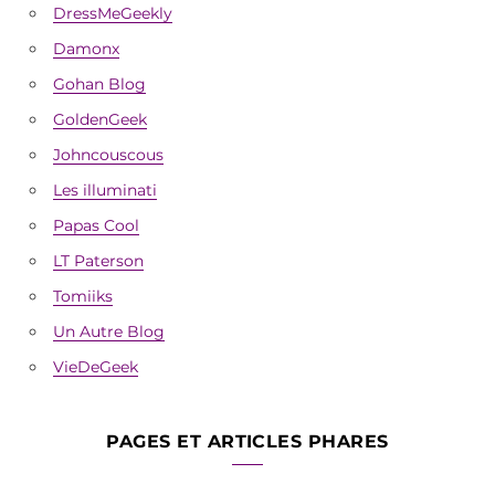
DressMeGeekly
Damonx
Gohan Blog
GoldenGeek
Johncouscous
Les illuminati
Papas Cool
LT Paterson
Tomiiks
Un Autre Blog
VieDeGeek
PAGES ET ARTICLES PHARES