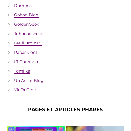
Damonx
Gohan Blog
GoldenGeek
Johncouscous
Les illuminati
Papas Cool
LT Paterson
Tomiiks
Un Autre Blog
VieDeGeek
PAGES ET ARTICLES PHARES