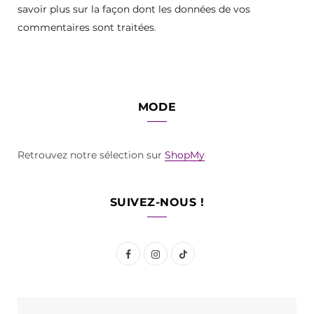
savoir plus sur la façon dont les données de vos
commentaires sont traitées
.
MODE
Retrouvez notre sélection sur
ShopMy
SUIVEZ-NOUS !
F
I
T
a
n
i
c
s
k