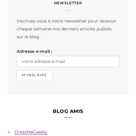
NEWSLETTER
e
t
T
b
a
o
Inscrivez-vous à notre newsletter pour recevoir
o
g
k
chaque semaine nos derniers articles publiés
o
r
sur le blog.
k
a
Adresse e-mail :
m
BLOG AMIS
DressMeGeekly