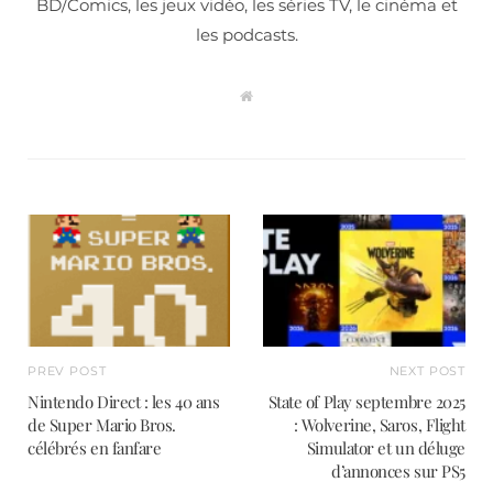
BD/Comics, les jeux vidéo, les séries TV, le cinéma et
les podcasts.
W
e
b
s
i
t
e
PREV POST
NEXT POST
Nintendo Direct : les 40 ans
State of Play septembre 2025
de Super Mario Bros.
: Wolverine, Saros, Flight
célébrés en fanfare
Simulator et un déluge
d’annonces sur PS5