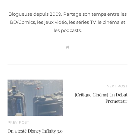
Blogueuse depuis 2009. Partage son temps entre les
BD/Comics, les jeux vidéo, les séries TV, le cinéma et
les podcasts.
W
e
b
s
i
t
e
NEXT POST
[Critique Cinéma] Un Début
Prometteur
PREV POST
On a testé Disney Infinity 3.0