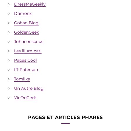
DressMeGeekly
Damonx
Gohan Blog
GoldenGeek
Johncouscous
Les illuminati
Papas Cool
LT Paterson
Tomiiks
Un Autre Blog
VieDeGeek
PAGES ET ARTICLES PHARES