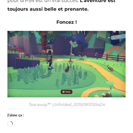
pour la PS4 est un vrai succès.
L’aventure est
toujours aussi belle et prenante.
Foncez !
Tearaway™ Unfolded_20150913155424
J’aime ça :
Chargement…