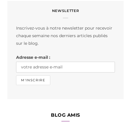
c
s
k
NEWSLETTER
e
t
T
b
a
o
Inscrivez-vous à notre newsletter pour recevoir
o
g
k
chaque semaine nos derniers articles publiés
o
r
sur le blog.
k
a
Adresse e-mail :
m
BLOG AMIS