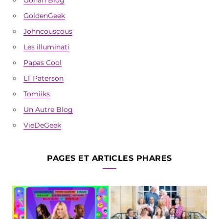
GoldenGeek
Johncouscous
Les illuminati
Papas Cool
LT Paterson
Tomiiks
Un Autre Blog
VieDeGeek
PAGES ET ARTICLES PHARES