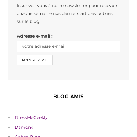
Inscrivez-vous à notre newsletter pour recevoir
o
g
k
chaque semaine nos derniers articles publiés
o
r
sur le blog.
k
a
Adresse e-mail :
m
BLOG AMIS
DressMeGeekly
Damonx
Gohan Blog