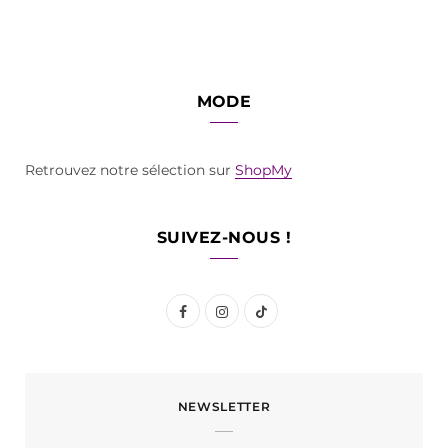
MODE
Retrouvez notre sélection sur
ShopMy
SUIVEZ-NOUS !
F
I
T
a
n
i
c
s
k
NEWSLETTER
e
t
T
b
a
o