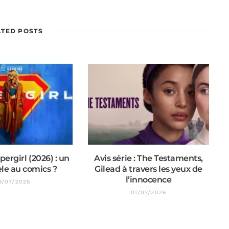
b
s
i
t
ATED POSTS
e
pergirl (2026) : un
Avis série : The Testaments,
èle au comics ?
Gilead à travers les yeux de
l’innocence
9/07/2026
01/07/2026