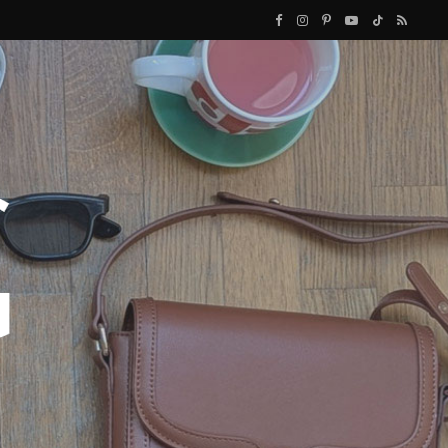
F
I
P
Y
T
R
a
n
i
o
i
S
c
s
n
u
k
S
e
t
t
T
T
b
a
e
u
o
o
g
r
b
k
o
r
e
e
k
a
s
m
t