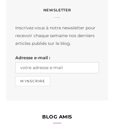
c
s
k
NEWSLETTER
e
t
T
b
a
o
Inscrivez-vous à notre newsletter pour
o
g
k
recevoir chaque semaine nos derniers
o
r
articles publiés sur le blog.
k
a
Adresse e-mail :
m
BLOG AMIS