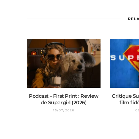
REL
Podcast – First Print : Review
Critique Su
de Supergirl (2026)
film fid
15/07/2026
0