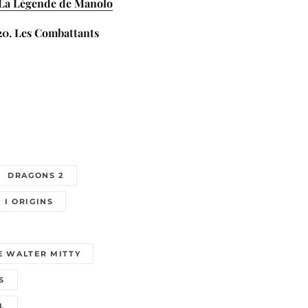
 La Légende de Manolo
20. Les Combattants
DRAGONS 2
I ORIGINS
DE WALTER MITTY
S
L