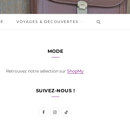
BÉ
VOYAGES & DÉCOUVERTES
MODE
Retrouvez notre sélection sur
ShopMy
SUIVEZ-NOUS !
F
I
T
a
n
i