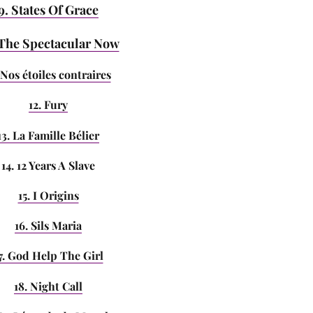
9. States Of Grace
 The Spectacular Now
. Nos étoiles contraires
12. Fury
13. La Famille Bélier
14. 12 Years A Slave
15. I Origins
16. Sils Maria
7. God Help The Girl
18. Night Call