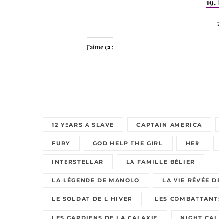
19.
J’aime ça :
12 YEARS A SLAVE
CAPTAIN AMERICA
FURY
GOD HELP THE GIRL
HER
INTERSTELLAR
LA FAMILLE BÉLIER
LA LÉGENDE DE MANOLO
LA VIE RÊVÉE 
LE SOLDAT DE L'HIVER
LES COMBATTANT
LES GARDIENS DE LA GALAXIE
NIGHT CAL