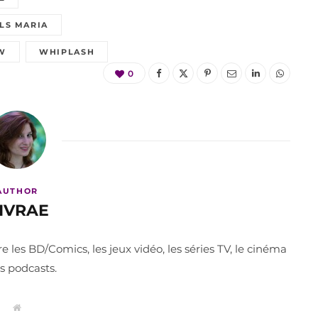
ILS MARIA
W
WHIPLASH
0
AUTHOR
IVRAE
les BD/Comics, les jeux vidéo, les séries TV, le cinéma
es podcasts.
W
e