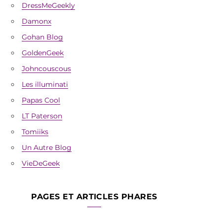
DressMeGeekly
Damonx
Gohan Blog
GoldenGeek
Johncouscous
Les illuminati
Papas Cool
LT Paterson
Tomiiks
Un Autre Blog
VieDeGeek
PAGES ET ARTICLES PHARES