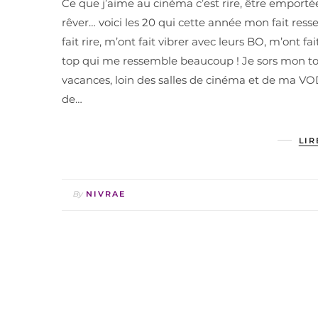
Ce que j’aime au cinéma c’est rire, être emportée, 
rêver… voici les 20 qui cette année mon fait ress
fait rire, m’ont fait vibrer avec leurs BO, m’ont f
top qui me ressemble beaucoup ! Je sors mon top 
vacances, loin des salles de cinéma et de ma VOD !
de…
LIR
By
NIVRAE