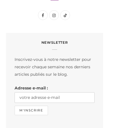
F
I
T
a
n
i
c
s
k
NEWSLETTER
e
t
T
b
a
o
Inscrivez-vous à notre newsletter pour
o
g
k
recevoir chaque semaine nos derniers
o
r
articles publiés sur le blog.
k
a
Adresse e-mail :
m