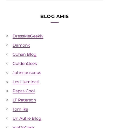
BLOG AMIS
DressMeGeekly
Damonx
Gohan Blog
GoldenGeek
Johncouscous
Les illuminati
Papas Cool
LT Paterson
Tomiiks
Un Autre Blog
VieDeGeek