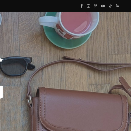
F
I
P
Y
T
R
a
n
i
o
i
S
c
s
n
u
k
S
e
t
t
T
T
b
a
e
u
o
o
g
r
b
k
o
r
e
e
k
a
s
m
t