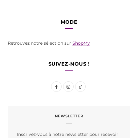
MODE
Retrouvez notre sélection sur
ShopMy
SUIVEZ-NOUS !
F
I
T
a
n
i
c
s
k
NEWSLETTER
e
t
T
b
a
o
Inscrivez-vous à notre newsletter pour recevoir