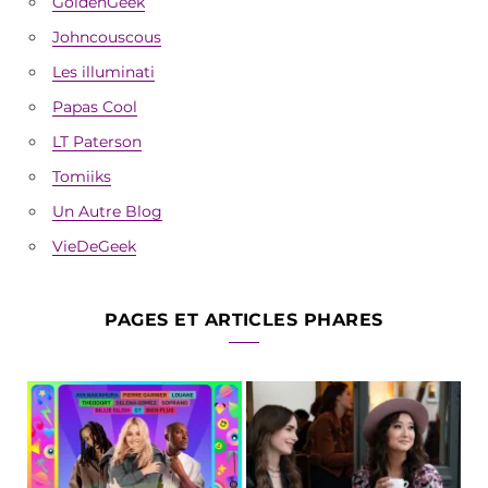
GoldenGeek
Johncouscous
Les illuminati
Papas Cool
LT Paterson
Tomiiks
Un Autre Blog
VieDeGeek
PAGES ET ARTICLES PHARES