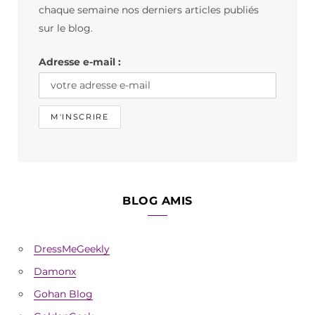
o
g
k
chaque semaine nos derniers articles publiés
o
r
sur le blog.
k
a
Adresse e-mail :
m
BLOG AMIS
DressMeGeekly
Damonx
Gohan Blog