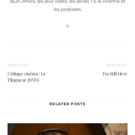
BD/Comics, les jeux vidéo, les séries TV, le cinéma et
les podcasts.
W
e
b
s
i
t
e
PREV POST
NEXT POST
Critique cinéma : Le
I'm Still Here
Flingueur (DVD)
RELATED POSTS