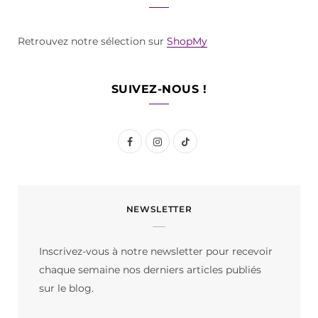
Retrouvez notre sélection sur
ShopMy
SUIVEZ-NOUS !
F
I
T
a
n
i
c
s
k
NEWSLETTER
e
t
T
b
a
o
Inscrivez-vous à notre newsletter pour recevoir
o
g
k
chaque semaine nos derniers articles publiés
o
r
sur le blog.
k
a