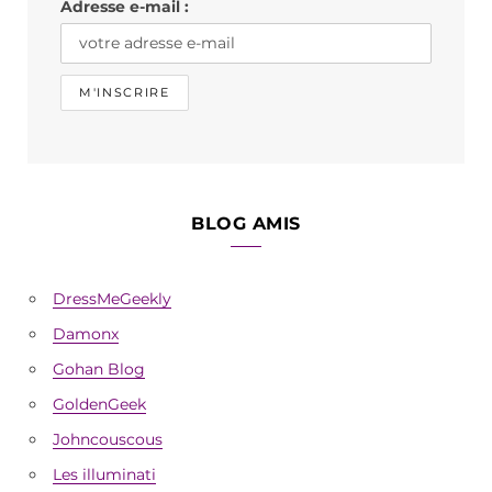
Adresse e-mail :
m
BLOG AMIS
DressMeGeekly
Damonx
Gohan Blog
GoldenGeek
Johncouscous
Les illuminati