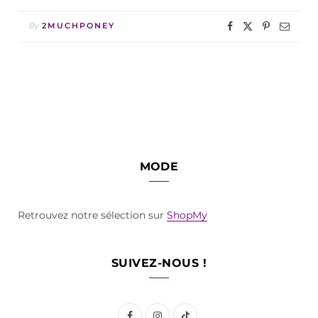
By
2MUCHPONEY
MODE
Retrouvez notre sélection sur
ShopMy
SUIVEZ-NOUS !
F
I
T