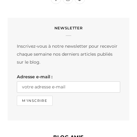
a
n
i
c
s
k
NEWSLETTER
e
t
T
b
a
o
Inscrivez-vous à notre newsletter pour recevoir
o
g
k
chaque semaine nos derniers articles publiés
o
r
sur le blog.
k
a
Adresse e-mail :
m