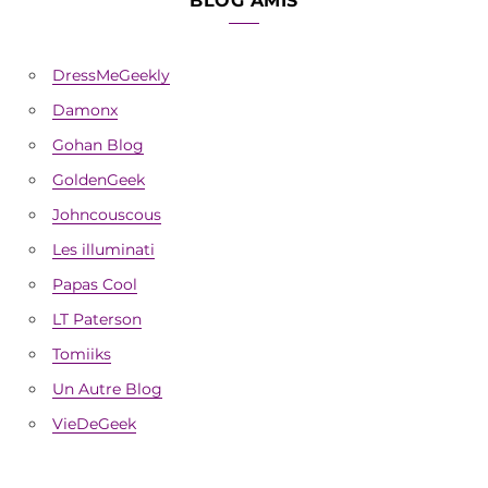
BLOG AMIS
DressMeGeekly
Damonx
Gohan Blog
GoldenGeek
Johncouscous
Les illuminati
Papas Cool
LT Paterson
Tomiiks
Un Autre Blog
VieDeGeek