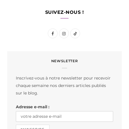
SUIVEZ-NOUS !
F
I
T
a
n
i
c
s
k
NEWSLETTER
e
t
T
b
a
o
Inscrivez-vous à notre newsletter pour recevoir
o
g
k
chaque semaine nos derniers articles publiés
o
r
sur le blog.
k
a
Adresse e-mail :
m