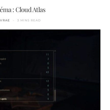
éma : Cloud Atlas
IVRAE
3 MINS READ