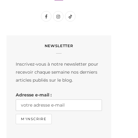
F
I
T
a
n
i
c
s
k
NEWSLETTER
e
t
T
b
a
o
Inscrivez-vous à notre newsletter pour
o
g
k
recevoir chaque semaine nos derniers
o
r
articles publiés sur le blog.
k
a
Adresse e-mail :
m