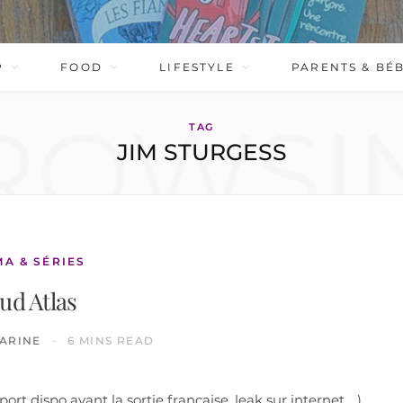
P
FOOD
LIFESTYLE
PARENTS & BÉ
ROWSI
TAG
JIM STURGESS
MA & SÉRIES
ud Atlas
ARINE
6 MINS READ
t dispo avant la sortie française, leak sur internet …)