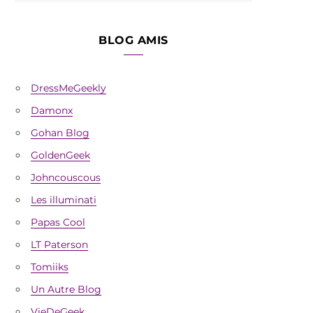
BLOG AMIS
DressMeGeekly
Damonx
Gohan Blog
GoldenGeek
Johncouscous
Les illuminati
Papas Cool
LT Paterson
Tomiiks
Un Autre Blog
VieDeGeek