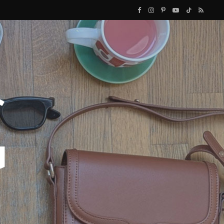
F
I
P
Y
T
R
a
n
i
o
i
S
c
s
n
u
k
S
e
t
t
T
T
b
a
e
u
o
o
g
r
b
k
o
r
e
e
k
a
s
m
t