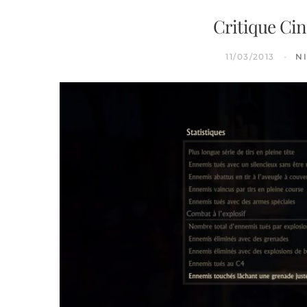
Critique Cin
11/03/2013
N