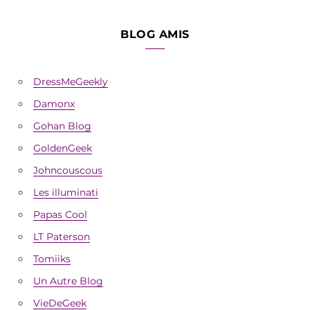
BLOG AMIS
DressMeGeekly
Damonx
Gohan Blog
GoldenGeek
Johncouscous
Les illuminati
Papas Cool
LT Paterson
Tomiiks
Un Autre Blog
VieDeGeek