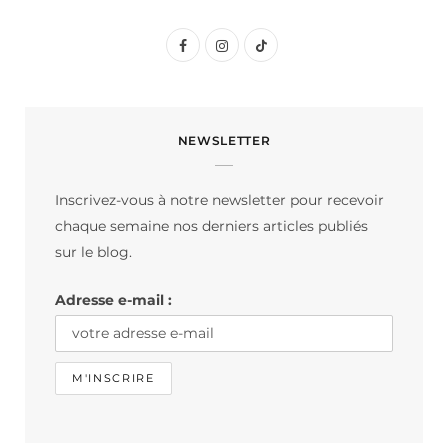
F
I
T
a
n
i
c
s
k
NEWSLETTER
e
t
T
b
a
o
Inscrivez-vous à notre newsletter pour recevoir
o
g
k
chaque semaine nos derniers articles publiés
o
r
sur le blog.
k
a
Adresse e-mail :
m