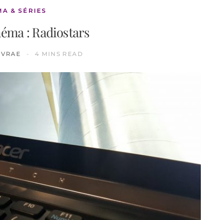
MA & SÉRIES
néma : Radiostars
IVRAE
4 MINS READ