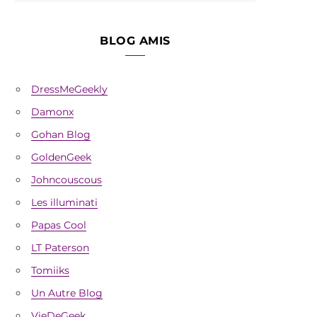
BLOG AMIS
DressMeGeekly
Damonx
Gohan Blog
GoldenGeek
Johncouscous
Les illuminati
Papas Cool
LT Paterson
Tomiiks
Un Autre Blog
VieDeGeek