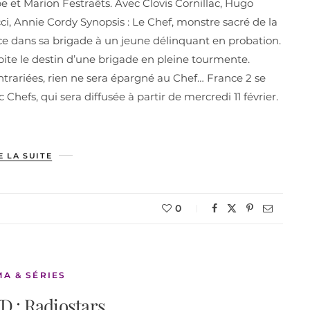
 et Marion Festraëts. Avec Clovis Cornillac, Hugo
i, Annie Cordy Synopsis : Le Chef, monstre sacré de la
ce dans sa brigade à un jeune délinquant en probation.
pite le destin d’une brigade en pleine tourmente.
contrariées, rien ne sera épargné au Chef… France 2 se
Chefs, qui sera diffusée à partir de mercredi 11 février.
E LA SUITE
0
MA & SÉRIES
D : Radiostars