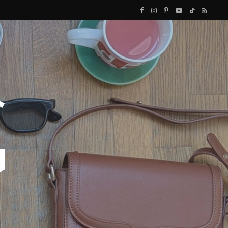
F
I
P
Y
T
R
a
n
i
o
i
S
c
s
n
u
k
S
e
t
t
T
T
b
a
e
u
o
o
g
r
b
k
o
r
e
e
k
a
s
m
t