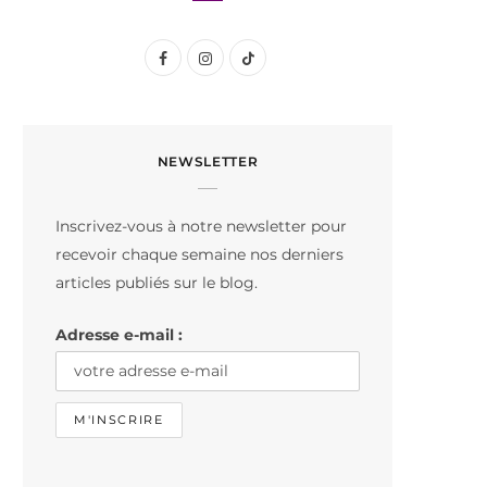
F
I
T
a
n
i
c
s
k
NEWSLETTER
e
t
T
b
a
o
Inscrivez-vous à notre newsletter pour
o
g
k
recevoir chaque semaine nos derniers
o
r
articles publiés sur le blog.
k
a
Adresse e-mail :
m