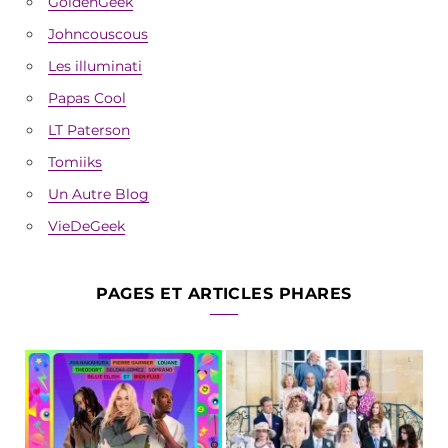
GoldenGeek
Johncouscous
Les illuminati
Papas Cool
LT Paterson
Tomiiks
Un Autre Blog
VieDeGeek
PAGES ET ARTICLES PHARES