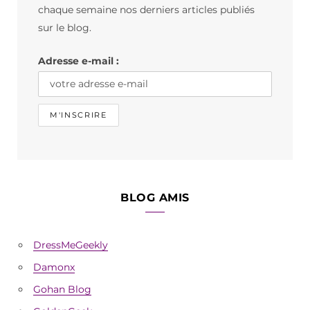
o
g
k
chaque semaine nos derniers articles publiés
o
r
sur le blog.
k
a
Adresse e-mail :
m
BLOG AMIS
DressMeGeekly
Damonx
Gohan Blog