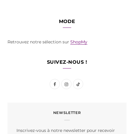
MODE
Retrouvez notre sélection sur
ShopMy
SUIVEZ-NOUS !
F
I
T
a
n
i
c
s
k
NEWSLETTER
e
t
T
b
a
o
Inscrivez-vous à notre newsletter pour recevoir