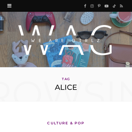
F
I
P
Y
T
R
a
n
i
o
i
S
c
s
n
u
k
S
e
t
t
T
T
b
a
e
u
o
o
g
r
b
k
ROWSI
o
r
e
e
TAG
ALICE
k
a
s
m
t
CULTURE & POP