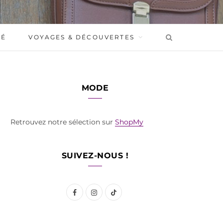
BÉ
VOYAGES & DÉCOUVERTES
MODE
Retrouvez notre sélection sur
ShopMy
SUIVEZ-NOUS !
F
I
T
a
n
i