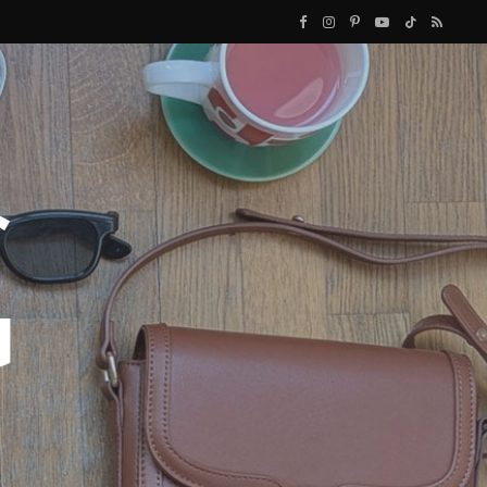
F
I
P
Y
T
R
a
n
i
o
i
S
c
s
n
u
k
S
e
t
t
T
T
b
a
e
u
o
o
g
r
b
k
o
r
e
e
k
a
s
m
t