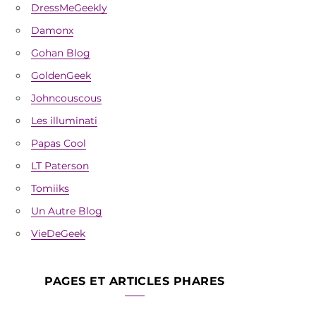
DressMeGeekly
Damonx
Gohan Blog
GoldenGeek
Johncouscous
Les illuminati
Papas Cool
LT Paterson
Tomiiks
Un Autre Blog
VieDeGeek
PAGES ET ARTICLES PHARES