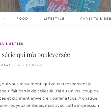
P
FOOD
LIFESTYLE
PARENTS & BÉ
MA & SÉRIES
a série qui m’a bouleversée
IVRAE
4 MINS READ
t, qui vous retournent, qui vous transpercent le
nal+, fait partie de celles-là. J’ai eu un vrai coup de
aces et donnent envie d’en parler à tous. À chaque
 serré, les yeux embués, mais avec cette impression