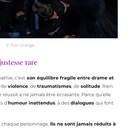
© Trio Orange
justesse rare
thie, c’est
son équilibre fragile entre drame et
, de
violence
, de
traumatismes
, de
solitude
. Rien
ie réussit à ne jamais être écrasante. Parce qu’elle
s d’
humour inattendus
, à des
dialogues
qui font
 chaque personnage.
Ils ne sont jamais réduits à