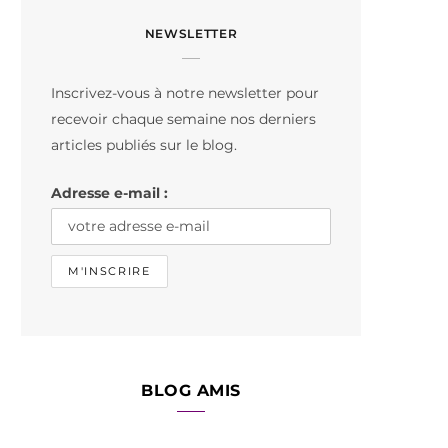
c
s
k
NEWSLETTER
e
t
T
b
a
o
Inscrivez-vous à notre newsletter pour
o
g
k
recevoir chaque semaine nos derniers
o
r
articles publiés sur le blog.
k
a
Adresse e-mail :
m
BLOG AMIS