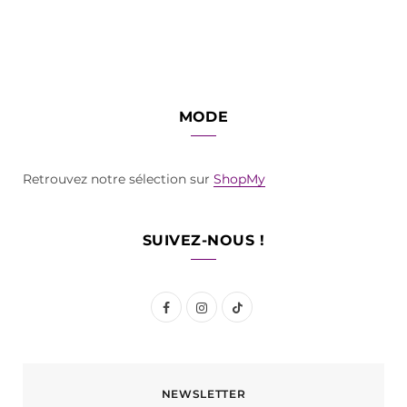
MODE
Retrouvez notre sélection sur
ShopMy
SUIVEZ-NOUS !
F
I
T
a
n
i
c
s
k
NEWSLETTER
e
t
T