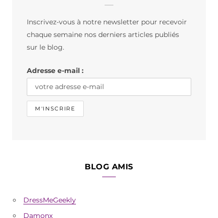
b
a
o
Inscrivez-vous à notre newsletter pour recevoir
o
g
k
chaque semaine nos derniers articles publiés
o
r
sur le blog.
k
a
Adresse e-mail :
m
BLOG AMIS
DressMeGeekly
Damonx