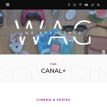
F
I
P
Y
T
R
a
n
i
o
i
S
c
s
n
u
k
S
e
t
t
T
T
b
a
e
u
o
o
g
r
b
k
ROWSI
o
r
e
e
TAG
CANAL+
k
a
s
m
t
CINÉMA & SÉRIES