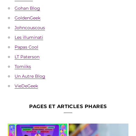
Gohan Blog
GoldenGeek
Johncouscous
Les illuminati
Papas Cool
LT Paterson
Tomiiks
Un Autre Blog
VieDeGeek
PAGES ET ARTICLES PHARES