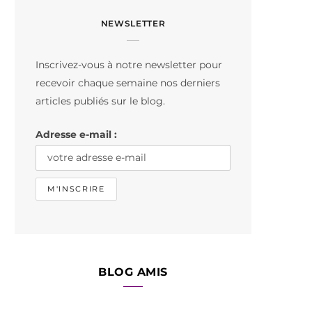
c
s
k
NEWSLETTER
e
t
T
b
a
o
Inscrivez-vous à notre newsletter pour
o
g
k
recevoir chaque semaine nos derniers
o
r
articles publiés sur le blog.
k
a
Adresse e-mail :
m
BLOG AMIS