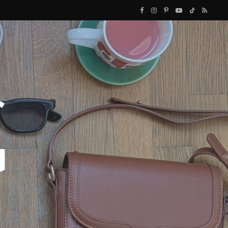
F
I
P
Y
T
R
a
n
i
o
i
S
c
s
n
u
k
S
e
t
t
T
T
b
a
e
u
o
o
g
r
b
k
o
r
e
e
k
a
s
m
t