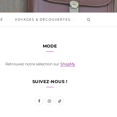
BÉ
VOYAGES & DÉCOUVERTES
MODE
Retrouvez notre sélection sur
ShopMy
SUIVEZ-NOUS !
F
I
T
a
n
i