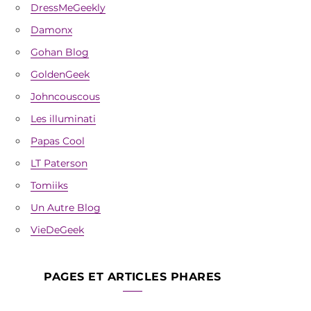
DressMeGeekly
Damonx
Gohan Blog
GoldenGeek
Johncouscous
Les illuminati
Papas Cool
LT Paterson
Tomiiks
Un Autre Blog
VieDeGeek
PAGES ET ARTICLES PHARES