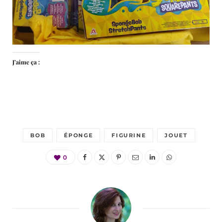
J’aime ça :
BOB
ÉPONGE
FIGURINE
JOUET
0