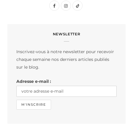
F
I
T
a
n
i
c
s
k
NEWSLETTER
e
t
T
b
a
o
Inscrivez-vous à notre newsletter pour recevoir
o
g
k
chaque semaine nos derniers articles publiés
o
r
sur le blog.
k
a
Adresse e-mail :
m