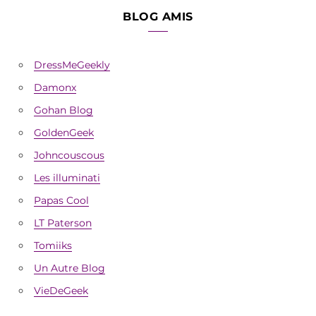
BLOG AMIS
DressMeGeekly
Damonx
Gohan Blog
GoldenGeek
Johncouscous
Les illuminati
Papas Cool
LT Paterson
Tomiiks
Un Autre Blog
VieDeGeek