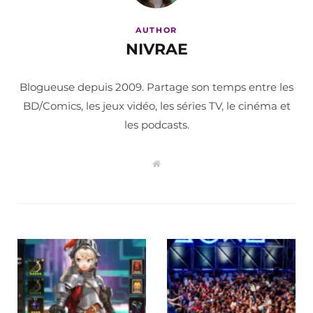
AUTHOR
NIVRAE
Blogueuse depuis 2009. Partage son temps entre les
BD/Comics, les jeux vidéo, les séries TV, le cinéma et
les podcasts.
W
e
b
s
i
t
e