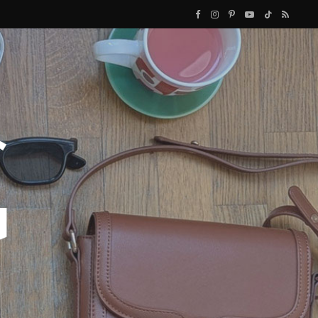
F
I
P
Y
T
R
a
n
i
o
i
S
c
s
n
u
k
S
e
t
t
T
T
b
a
e
u
o
o
g
r
b
k
o
r
e
e
k
a
s
m
t