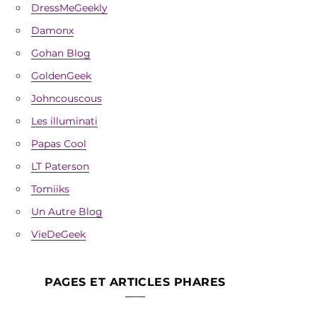
DressMeGeekly
Damonx
Gohan Blog
GoldenGeek
Johncouscous
Les illuminati
Papas Cool
LT Paterson
Tomiiks
Un Autre Blog
VieDeGeek
PAGES ET ARTICLES PHARES