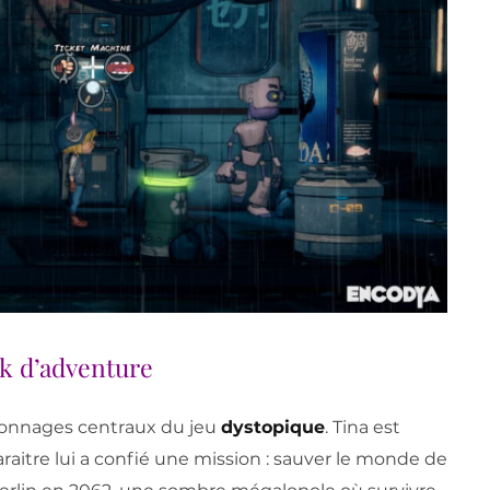
k d’adventure
sonnages centraux du jeu
dystopique
. Tina est
raitre lui a confié une mission : sauver le monde de