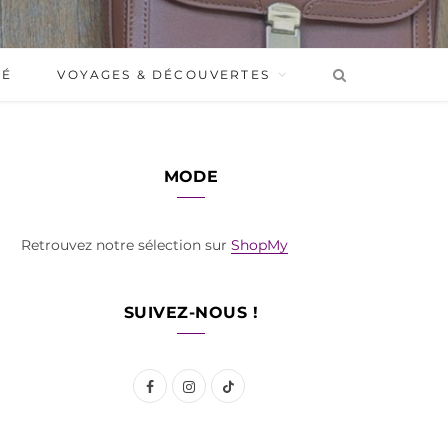
BÉ
VOYAGES & DÉCOUVERTES
MODE
Retrouvez notre sélection sur
ShopMy
SUIVEZ-NOUS !
F
I
T
a
n
i