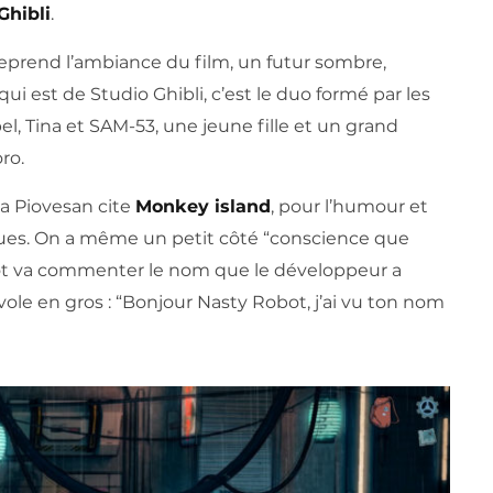
Ghibli
.
 reprend l’ambiance du film, un futur sombre,
ui est de Studio Ghibli, c’est le duo formé par les
l, Tina et SAM-53, une jeune fille et un grand
oro.
la Piovesan cite
Monkey island
, pour l’humour et
gues. On a même un petit côté “conscience que
obot va commenter le nom que le développeur a
ole en gros : “Bonjour Nasty Robot, j’ai vu ton nom