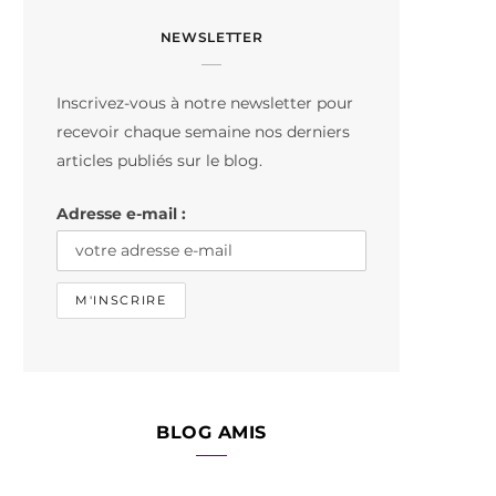
c
s
k
NEWSLETTER
e
t
T
b
a
o
Inscrivez-vous à notre newsletter pour
o
g
k
recevoir chaque semaine nos derniers
o
r
articles publiés sur le blog.
k
a
Adresse e-mail :
m
BLOG AMIS