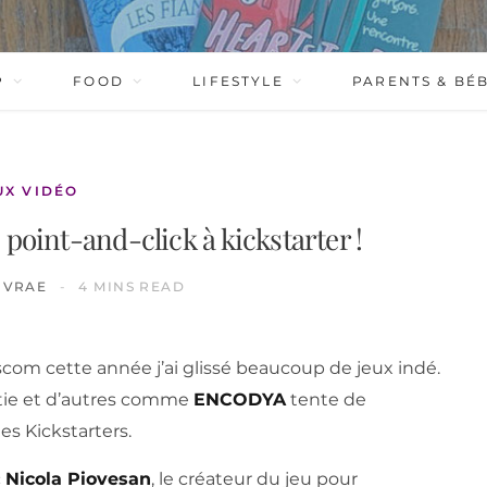
P
FOOD
LIFESTYLE
PARENTS & BÉ
UX VIDÉO
 point-and-click à kickstarter !
IVRAE
4 MINS READ
com cette année j’ai glissé beaucoup de jeux indé.
rtie et d’autres comme
ENCODYA
tente de
s Kickstarters.
c
Nicola Piovesan
, le créateur du jeu pour