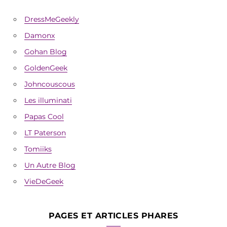
DressMeGeekly
Damonx
Gohan Blog
GoldenGeek
Johncouscous
Les illuminati
Papas Cool
LT Paterson
Tomiiks
Un Autre Blog
VieDeGeek
PAGES ET ARTICLES PHARES