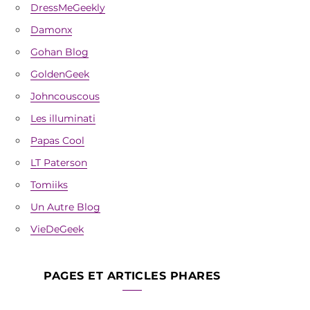
DressMeGeekly
Damonx
Gohan Blog
GoldenGeek
Johncouscous
Les illuminati
Papas Cool
LT Paterson
Tomiiks
Un Autre Blog
VieDeGeek
PAGES ET ARTICLES PHARES