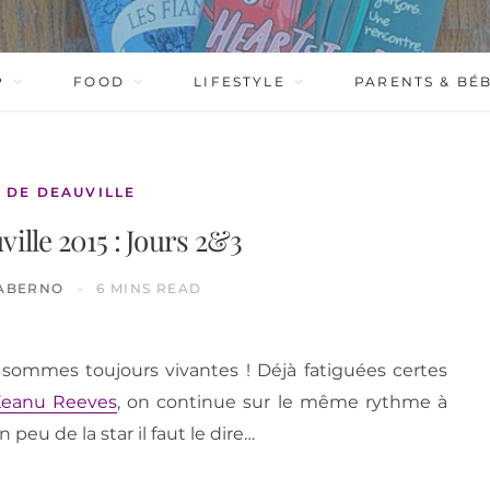
P
FOOD
LIFESTYLE
PARENTS & BÉ
L DE DEAUVILLE
ville 2015 : Jours 2&3
ABERNO
6 MINS READ
s sommes toujours vivantes ! Déjà fatiguées certes
eanu Reeves
, on continue sur le même rythme à
 peu de la star il faut le dire…