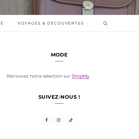
BÉ
VOYAGES & DÉCOUVERTES
MODE
Retrouvez notre sélection sur
ShopMy
SUIVEZ-NOUS !
F
I
T
a
n
i