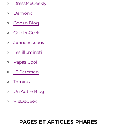
DressMeGeekly
Damonx
Gohan Blog
GoldenGeek
Johncouscous
Les illuminati
Papas Cool
LT Paterson
Tomiiks
Un Autre Blog
VieDeGeek
PAGES ET ARTICLES PHARES