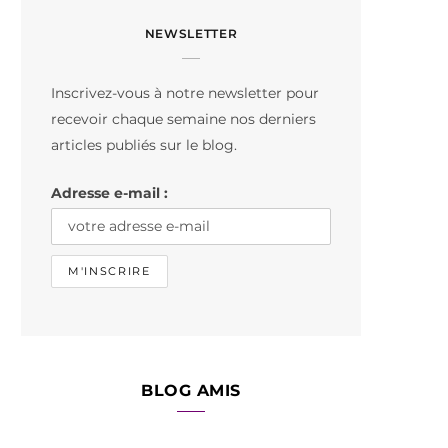
c
s
k
NEWSLETTER
e
t
T
b
a
o
Inscrivez-vous à notre newsletter pour
o
g
k
recevoir chaque semaine nos derniers
o
r
articles publiés sur le blog.
k
a
Adresse e-mail :
m
BLOG AMIS