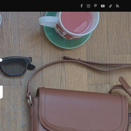
F
I
P
Y
T
R
a
n
i
o
i
S
c
s
n
u
k
S
e
t
t
T
T
b
a
e
u
o
o
g
r
b
k
o
r
e
e
k
a
s
m
t