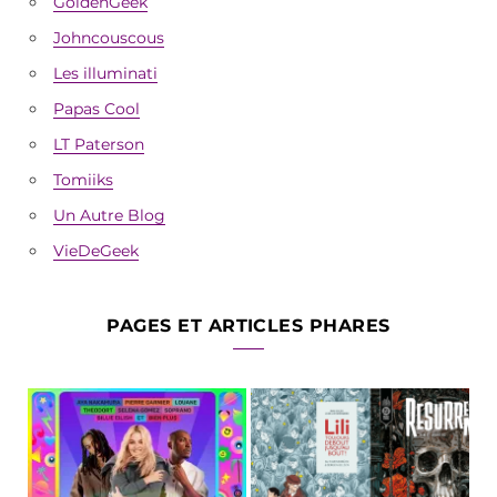
GoldenGeek
Johncouscous
Les illuminati
Papas Cool
LT Paterson
Tomiiks
Un Autre Blog
VieDeGeek
PAGES ET ARTICLES PHARES