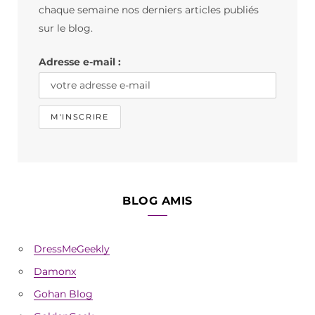
o
g
k
chaque semaine nos derniers articles publiés
o
r
sur le blog.
k
a
Adresse e-mail :
m
BLOG AMIS
DressMeGeekly
Damonx
Gohan Blog