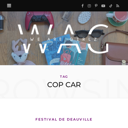
F
I
P
Y
T
R
a
n
i
o
i
S
c
s
n
u
k
S
e
t
t
T
T
b
a
e
u
o
o
g
r
b
k
ROWSI
o
r
e
e
TAG
COP CAR
k
a
s
m
t
FESTIVAL DE DEAUVILLE