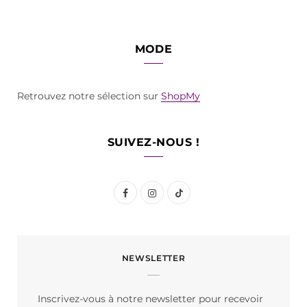
MODE
Retrouvez notre sélection sur
ShopMy
SUIVEZ-NOUS !
F
I
T
a
n
i
c
s
k
NEWSLETTER
e
t
T
b
a
o
Inscrivez-vous à notre newsletter pour recevoir