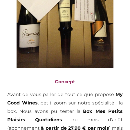
Concept
Avant de vous parler de tout ce que propose
My
Good Wines
, petit zoom sur notre spécialité : la
box. Nous avons pu tester la
Box Mes Petits
Plaisirs Quotidiens
du mois d’août
(abonnement
à partir de 27.90 € par mois
) mais