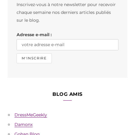
Inscrivez-vous à notre newsletter pour recevoir
o
g
k
chaque semaine nos derniers articles publiés
o
r
sur le blog.
k
a
Adresse e-mail :
m
BLOG AMIS
DressMeGeekly
Damonx
Gohan Blog