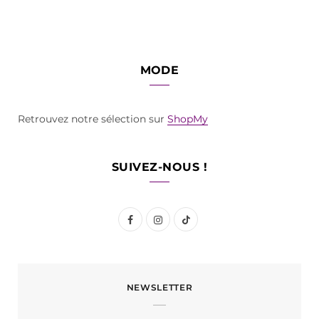
MODE
Retrouvez notre sélection sur
ShopMy
SUIVEZ-NOUS !
F
I
T
a
n
i
c
s
k
NEWSLETTER
e
t
T
b
a
o