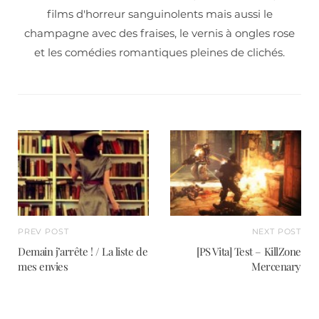
films d'horreur sanguinolents mais aussi le
champagne avec des fraises, le vernis à ongles rose
et les comédies romantiques pleines de clichés.
PREV POST
NEXT POST
Demain j’arrête ! / La liste de
[PS Vita] Test – KillZone
mes envies
Mercenary