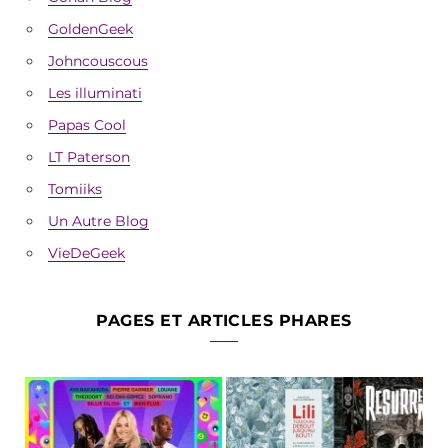
GoldenGeek
Johncouscous
Les illuminati
Papas Cool
LT Paterson
Tomiiks
Un Autre Blog
VieDeGeek
PAGES ET ARTICLES PHARES