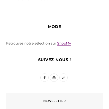
MODE
Retrouvez notre sélection sur
ShopMy
SUIVEZ-NOUS !
F
I
T
a
n
i
c
s
k
NEWSLETTER
e
t
T