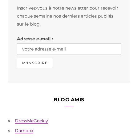
b
a
o
Inscrivez-vous à notre newsletter pour recevoir
o
g
k
chaque semaine nos derniers articles publiés
o
r
sur le blog.
k
a
Adresse e-mail :
m
BLOG AMIS
DressMeGeekly
Damonx