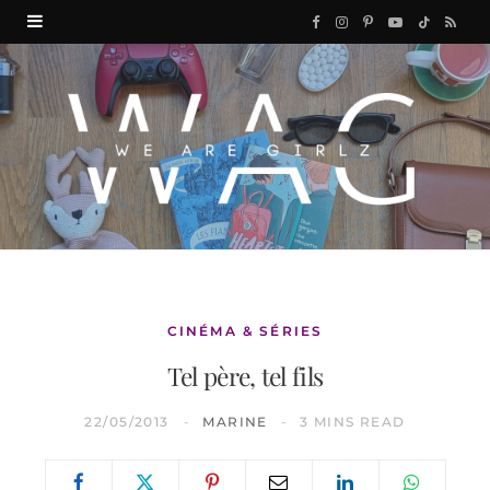
F
I
P
Y
T
R
a
n
i
o
i
S
c
s
n
u
k
S
e
t
t
T
T
b
a
e
u
o
o
g
r
b
k
o
r
e
e
k
a
s
CINÉMA & SÉRIES
Tel père, tel fils
m
t
22/05/2013
MARINE
3 MINS READ