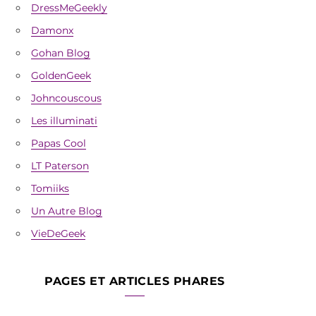
DressMeGeekly
Damonx
Gohan Blog
GoldenGeek
Johncouscous
Les illuminati
Papas Cool
LT Paterson
Tomiiks
Un Autre Blog
VieDeGeek
PAGES ET ARTICLES PHARES