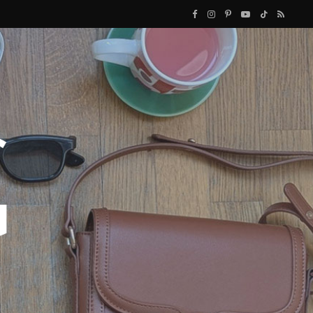
F
I
P
Y
T
R
a
n
i
o
i
S
c
s
n
u
k
S
e
t
t
T
T
b
a
e
u
o
o
g
r
b
k
o
r
e
e
k
a
s
m
t