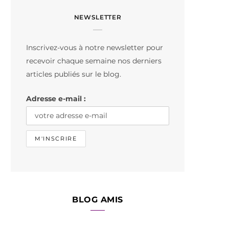
c
s
k
NEWSLETTER
e
t
T
b
a
o
Inscrivez-vous à notre newsletter pour
o
g
k
recevoir chaque semaine nos derniers
o
r
articles publiés sur le blog.
k
a
Adresse e-mail :
m
BLOG AMIS