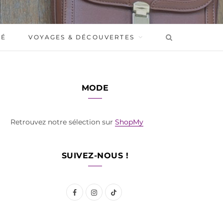
BÉ
VOYAGES & DÉCOUVERTES
MODE
Retrouvez notre sélection sur
ShopMy
SUIVEZ-NOUS !
F
I
T
a
n
i