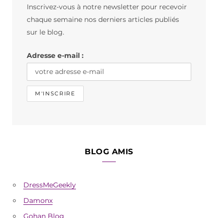
Inscrivez-vous à notre newsletter pour recevoir
o
g
k
chaque semaine nos derniers articles publiés
o
r
sur le blog.
k
a
Adresse e-mail :
m
BLOG AMIS
DressMeGeekly
Damonx
Gohan Blog