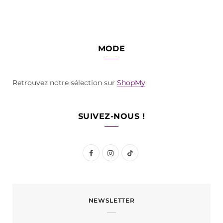
MODE
Retrouvez notre sélection sur
ShopMy
SUIVEZ-NOUS !
F
I
T
a
n
i
c
s
k
NEWSLETTER
e
t
T
b
a
o