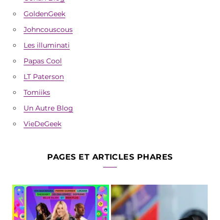
GoldenGeek
Johncouscous
Les illuminati
Papas Cool
LT Paterson
Tomiiks
Un Autre Blog
VieDeGeek
PAGES ET ARTICLES PHARES