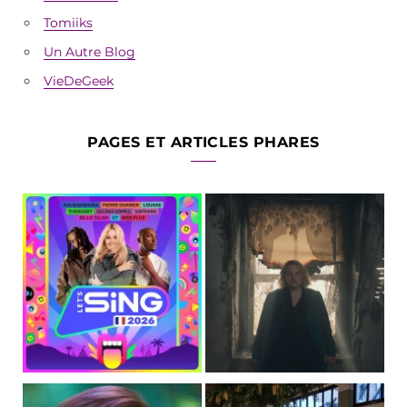
Tomiiks
Un Autre Blog
VieDeGeek
PAGES ET ARTICLES PHARES