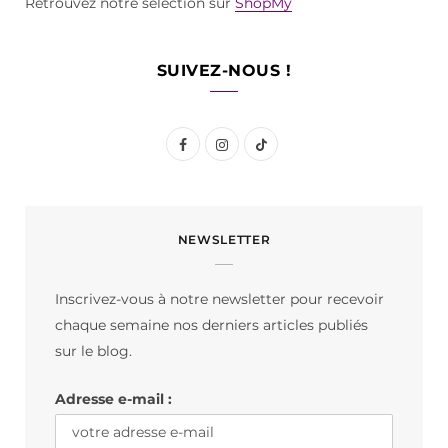
Retrouvez notre sélection sur
ShopMy
SUIVEZ-NOUS !
F
I
T
a
n
i
c
s
k
NEWSLETTER
e
t
T
b
a
o
Inscrivez-vous à notre newsletter pour recevoir
o
g
k
chaque semaine nos derniers articles publiés
o
r
sur le blog.
k
a
Adresse e-mail :
m