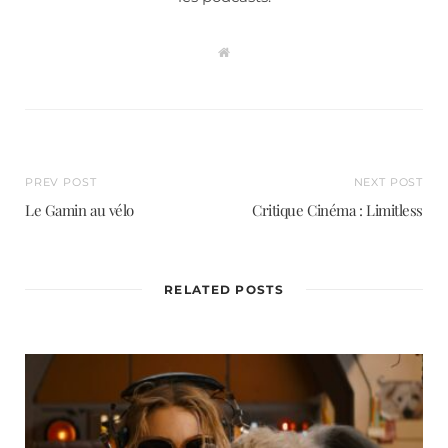
W
e
b
s
i
t
e
PREV POST
NEXT POST
Le Gamin au vélo
Critique Cinéma : Limitless
RELATED POSTS