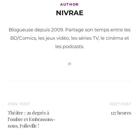
AUTHOR
NIVRAE
Blogueuse depuis 2009. Partage son temps entre les
BD/Comics, les jeux vidéo, les séries TV, le cinéma et
les podcasts.
W
e
b
s
i
t
e
PREV POST
NEXT POST
Théâtre : 29 degrés à
127 heures
l’ombre et Embrassons-
nous, Folleville !