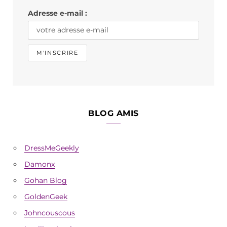
k
a
Adresse e-mail :
m
BLOG AMIS
DressMeGeekly
Damonx
Gohan Blog
GoldenGeek
Johncouscous