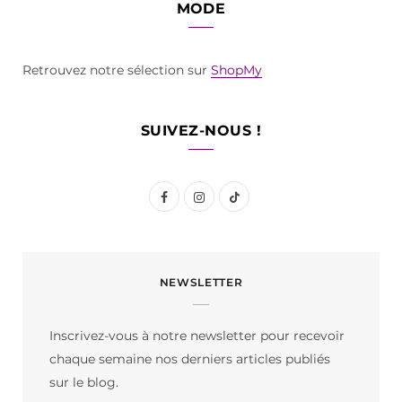
MODE
Retrouvez notre sélection sur
ShopMy
SUIVEZ-NOUS !
F
I
T
a
n
i
c
s
k
NEWSLETTER
e
t
T
b
a
o
Inscrivez-vous à notre newsletter pour recevoir
o
g
k
chaque semaine nos derniers articles publiés
o
r
sur le blog.