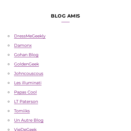
BLOG AMIS
DressMeGeekly
Damonx
Gohan Blog
GoldenGeek
Johncouscous
Les illuminati
Papas Cool
LT Paterson
Tomiiks
Un Autre Blog
VieDeGeek