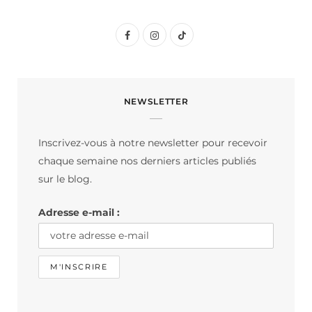
F
I
T
a
n
i
c
s
k
NEWSLETTER
e
t
T
b
a
o
Inscrivez-vous à notre newsletter pour recevoir
o
g
k
chaque semaine nos derniers articles publiés
o
r
sur le blog.
k
a
Adresse e-mail :
m