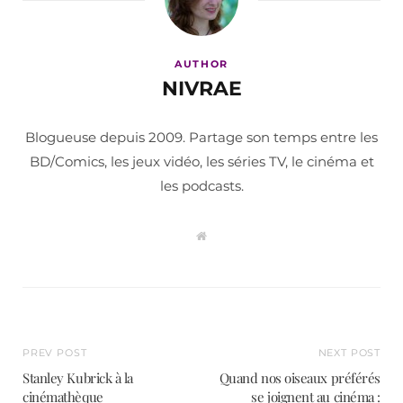
AUTHOR
NIVRAE
Blogueuse depuis 2009. Partage son temps entre les
BD/Comics, les jeux vidéo, les séries TV, le cinéma et
les podcasts.
W
e
b
s
i
t
e
PREV POST
NEXT POST
Stanley Kubrick à la
Quand nos oiseaux préférés
cinémathèque
se joignent au cinéma :