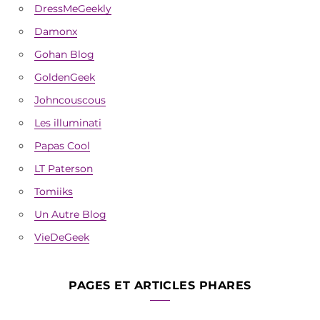
DressMeGeekly
Damonx
Gohan Blog
GoldenGeek
Johncouscous
Les illuminati
Papas Cool
LT Paterson
Tomiiks
Un Autre Blog
VieDeGeek
PAGES ET ARTICLES PHARES