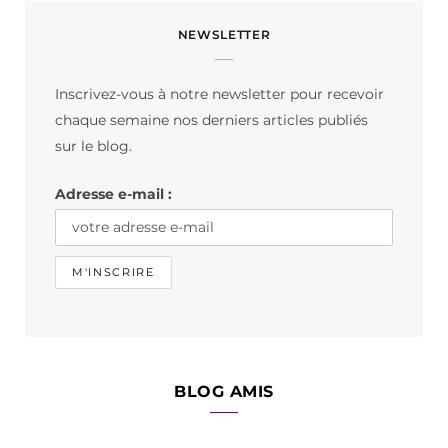
c
s
k
NEWSLETTER
e
t
T
b
a
o
Inscrivez-vous à notre newsletter pour recevoir
o
g
k
chaque semaine nos derniers articles publiés
o
r
sur le blog.
k
a
Adresse e-mail :
m
BLOG AMIS