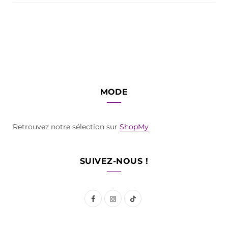
MODE
Retrouvez notre sélection sur
ShopMy
SUIVEZ-NOUS !
F
I
T
a
n
i