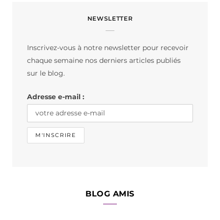
c
s
k
NEWSLETTER
e
t
T
b
a
o
Inscrivez-vous à notre newsletter pour recevoir
o
g
k
chaque semaine nos derniers articles publiés
o
r
sur le blog.
k
a
Adresse e-mail :
m
BLOG AMIS