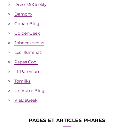
DressMeGeekly
Damonx
Gohan Blog
GoldenGeek
Johncouscous
Les illuminati
Papas Cool
LT Paterson
Tomiiks
Un Autre Blog
VieDeGeek
PAGES ET ARTICLES PHARES