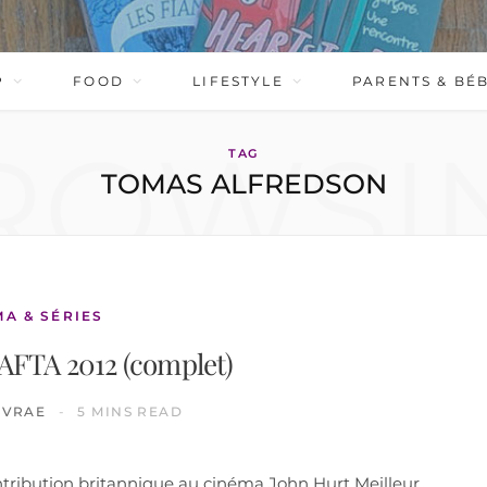
P
FOOD
LIFESTYLE
PARENTS & BÉ
ROWSI
TAG
TOMAS ALFREDSON
MA & SÉRIES
AFTA 2012 (complet)
IVRAE
5 MINS READ
ntribution britannique au cinéma John Hurt Meilleur