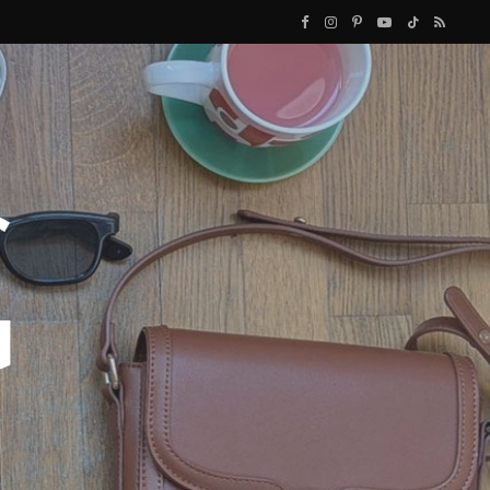
F
I
P
Y
T
R
a
n
i
o
i
S
c
s
n
u
k
S
e
t
t
T
T
b
a
e
u
o
o
g
r
b
k
o
r
e
e
k
a
s
m
t