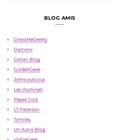
BLOG AMIS
DressMeGeekly
Damonx
Gohan Blog
GoldenGeek
Johncouscous
Les illuminati
Papas Cool
LT Paterson
Tomiiks
Un Autre Blog
VieDeGeek