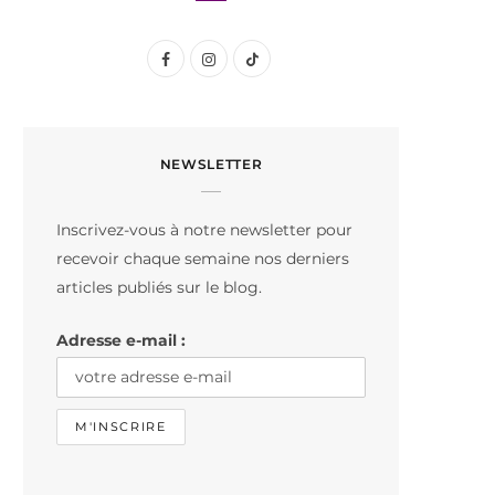
F
I
T
a
n
i
c
s
k
NEWSLETTER
e
t
T
b
a
o
Inscrivez-vous à notre newsletter pour
o
g
k
recevoir chaque semaine nos derniers
o
r
articles publiés sur le blog.
k
a
Adresse e-mail :
m