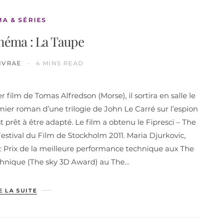
MA & SÉRIES
inéma : La Taupe
IVRAE
4 MINS READ
er film de Tomas Alfredson (Morse), il sortira en salle le
mier roman d’une trilogie de John Le Carré sur l’espion
t prêt à être adapté. Le film a obtenu le Fipresci – The
 Festival du Film de Stockholm 2011. Maria Djurkovic,
m : Prix de la meilleure performance technique aux The
echnique (The sky 3D Award) au The…
E LA SUITE