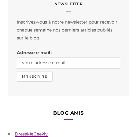
NEWSLETTER
e
t
T
b
a
o
Inscrivez-vous à notre newsletter pour recevoir
o
g
k
chaque semaine nos derniers articles publiés
o
r
sur le blog.
k
a
Adresse e-mail :
m
BLOG AMIS
DressMeGeekly