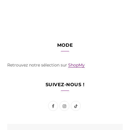
MODE
Retrouvez notre sélection sur
ShopMy
SUIVEZ-NOUS !
F
I
T
a
n
i
c
s
k