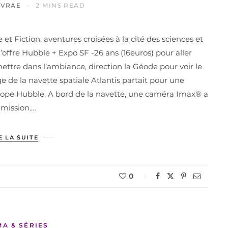
IVRAE
2 MINS READ
 et Fiction, aventures croisées à la cité des sciences et
de l’offre Hubble + Expo SF -26 ans (16euros) pour aller
mettre dans l’ambiance, direction la Géode pour voir le
e de la navette spatiale Atlantis partait pour une
scope Hubble. A bord de la navette, une caméra Imax® a
 mission.…
E LA SUITE
0
MA & SÉRIES