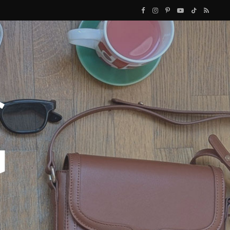
F
I
P
Y
T
R
a
n
i
o
i
S
c
s
n
u
k
S
e
t
t
T
T
b
a
e
u
o
o
g
r
b
k
o
r
e
e
k
a
s
m
t