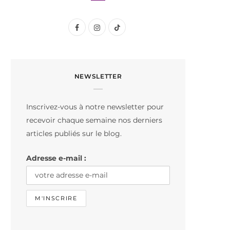
F
I
T
a
n
i
c
s
k
NEWSLETTER
e
t
T
b
a
o
Inscrivez-vous à notre newsletter pour
o
g
k
recevoir chaque semaine nos derniers
o
r
articles publiés sur le blog.
k
a
Adresse e-mail :
m