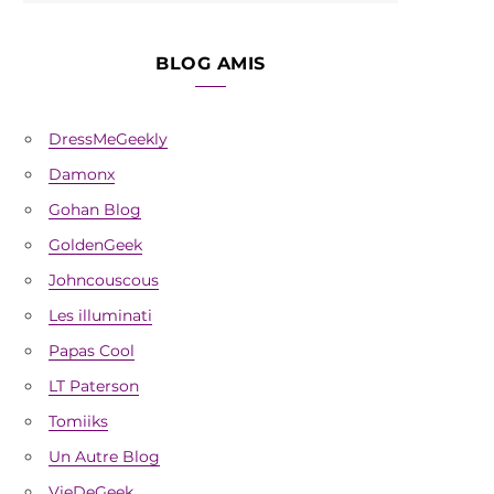
BLOG AMIS
DressMeGeekly
Damonx
Gohan Blog
GoldenGeek
Johncouscous
Les illuminati
Papas Cool
LT Paterson
Tomiiks
Un Autre Blog
VieDeGeek