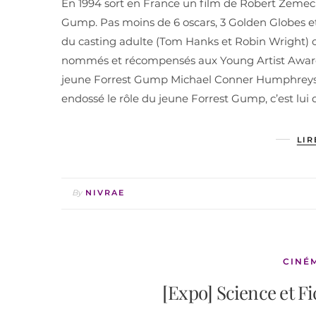
En 1994 sort en France un film de Robert Zemeck
Gump. Pas moins de 6 oscars, 3 Golden Globes et 
du casting adulte (Tom Hanks et Robin Wright) on
nommés et récompensés aux Young Artist Awards
jeune Forrest Gump Michael Conner Humphreys est
endossé le rôle du jeune Forrest Gump, c’est lui 
LIR
By
NIVRAE
CINÉ
[Expo] Science et Fi