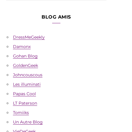
BLOG AMIS
DressMeGeekly
Damonx
Gohan Blog
GoldenGeek
Johncouscous
Les illuminati
Papas Cool
LT Paterson
Tomiiks
Un Autre Blog
VieDeGeek