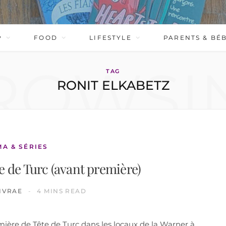
P
FOOD
LIFESTYLE
PARENTS & BÉ
ROWSI
TAG
RONIT ELKABETZ
MA & SÉRIES
e de Turc (avant première)
IVRAE
4 MINS READ
première de Tête de Turc dans les locaux de la Warner à