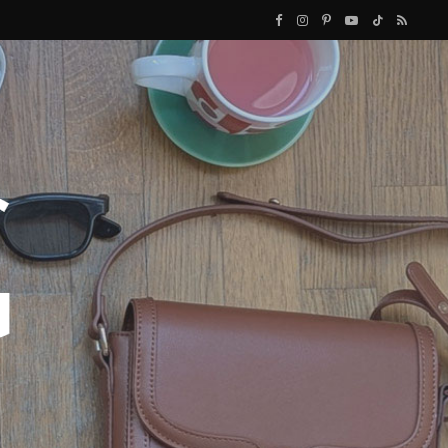
F
I
P
Y
T
R
a
n
i
o
i
S
c
s
n
u
k
S
e
t
t
T
T
b
a
e
u
o
o
g
r
b
k
o
r
e
e
k
a
s
m
t