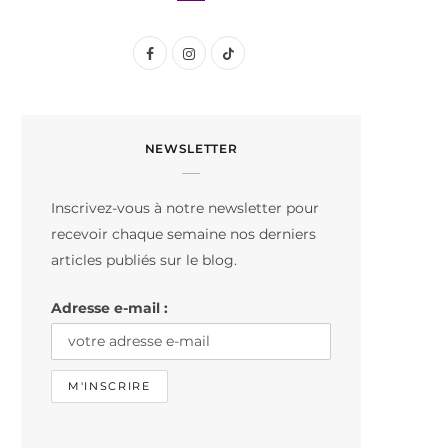
F
I
T
a
n
i
c
s
k
NEWSLETTER
e
t
T
b
a
o
Inscrivez-vous à notre newsletter pour
o
g
k
recevoir chaque semaine nos derniers
o
r
articles publiés sur le blog.
k
a
Adresse e-mail :
m