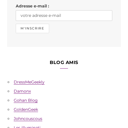
k
a
Adresse e-mail :
m
BLOG AMIS
DressMeGeekly
Damonx
Gohan Blog
GoldenGeek
Johncouscous
Les illuminati