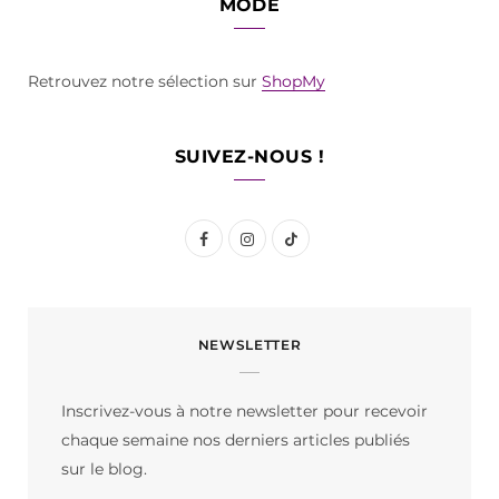
MODE
Retrouvez notre sélection sur
ShopMy
SUIVEZ-NOUS !
F
I
T
a
n
i
c
s
k
NEWSLETTER
e
t
T
b
a
o
Inscrivez-vous à notre newsletter pour recevoir
o
g
k
chaque semaine nos derniers articles publiés
o
r
sur le blog.