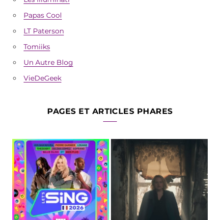
Papas Cool
LT Paterson
Tomiiks
Un Autre Blog
VieDeGeek
PAGES ET ARTICLES PHARES