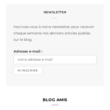
c
s
k
NEWSLETTER
e
t
T
b
a
o
Inscrivez-vous à notre newsletter pour recevoir
o
g
k
chaque semaine nos derniers articles publiés
o
r
sur le blog.
k
a
Adresse e-mail :
m
BLOG AMIS