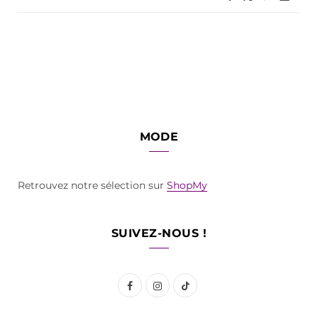
MODE
Retrouvez notre sélection sur
ShopMy
SUIVEZ-NOUS !
F
I
T
a
n
i