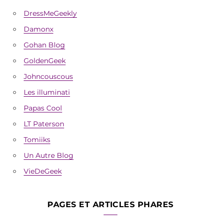
DressMeGeekly
Damonx
Gohan Blog
GoldenGeek
Johncouscous
Les illuminati
Papas Cool
LT Paterson
Tomiiks
Un Autre Blog
VieDeGeek
PAGES ET ARTICLES PHARES