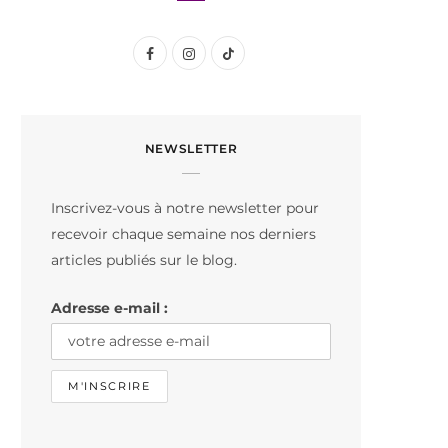
F
I
T
a
n
i
c
s
k
NEWSLETTER
e
t
T
b
a
o
Inscrivez-vous à notre newsletter pour
o
g
k
recevoir chaque semaine nos derniers
o
r
articles publiés sur le blog.
k
a
Adresse e-mail :
m