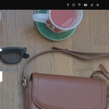
F
I
P
Y
T
R
a
n
i
o
i
S
c
s
n
u
k
S
e
t
t
T
T
b
a
e
u
o
o
g
r
b
k
o
r
e
e
k
a
s
m
t