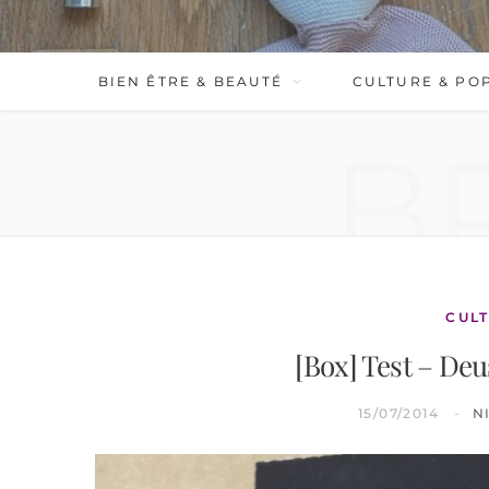
BIEN ÊTRE & BEAUTÉ
CULTURE & PO
B
CULT
[Box] Test – Deus
15/07/2014
N