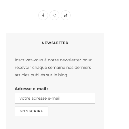
F
I
T
a
n
i
c
s
k
NEWSLETTER
e
t
T
b
a
o
Inscrivez-vous à notre newsletter pour
o
g
k
recevoir chaque semaine nos derniers
o
r
articles publiés sur le blog.
k
a
Adresse e-mail :
m