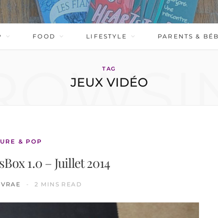
P
FOOD
LIFESTYLE
PARENTS & BÉ
ROWSI
TAG
JEUX VIDÉO
URE & POP
Box 1.0 – Juillet 2014
IVRAE
2 MINS READ