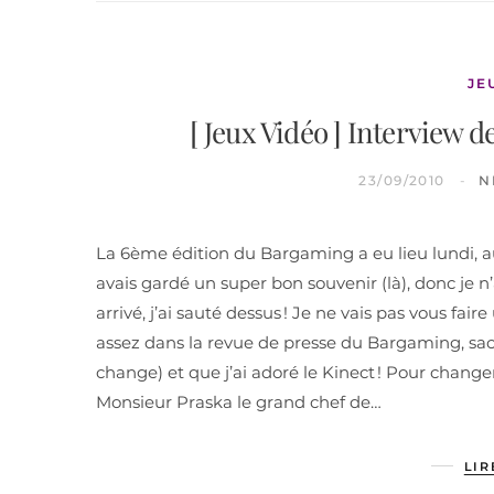
JE
[ Jeux Vidéo ] Interview 
23/09/2010
N
La 6ème édition du Bargaming a eu lieu lundi, au 
avais gardé un super bon souvenir (là), donc je 
arrivé, j’ai sauté dessus ! Je ne vais pas vous fair
assez dans la revue de presse du Bargaming, sach
change) et que j’ai adoré le Kinect ! Pour chang
Monsieur Praska le grand chef de…
LIR