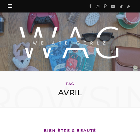
F
I
P
Y
T
R
a
n
i
o
i
S
c
s
n
u
k
S
e
t
t
T
T
b
a
e
u
o
o
g
r
b
k
ROWSI
o
r
e
e
TAG
AVRIL
k
a
s
m
t
BIEN ÊTRE & BEAUTÉ