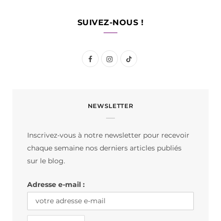
SUIVEZ-NOUS !
F
I
T
a
n
i
c
s
k
NEWSLETTER
e
t
T
b
a
o
Inscrivez-vous à notre newsletter pour recevoir
o
g
k
chaque semaine nos derniers articles publiés
o
r
sur le blog.
k
a
Adresse e-mail :
m