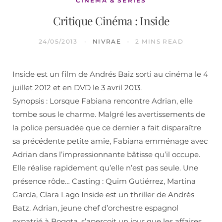
CINÉMA & SÉRIES
Critique Cinéma : Inside
24/05/2013
NIVRAE
2 MINS READ
Inside est un film de Andrés Baiz sorti au cinéma le 4
juillet 2012 et en DVD le 3 avril 2013.
Synopsis : Lorsque Fabiana rencontre Adrian, elle
tombe sous le charme. Malgré les avertissements de
la police persuadée que ce dernier a fait disparaître
sa précédente petite amie, Fabiana emménage avec
Adrian dans l’impressionnante bâtisse qu’il occupe.
Elle réalise rapidement qu’elle n’est pas seule. Une
présence rôde… Casting : Quim Gutiérrez, Martina
García, Clara Lago Inside est un thriller de Andrès
Batz. Adrian, jeune chef d’orchestre espagnol
expatrié à Bogota, s’aperçoit un jour que les affaires