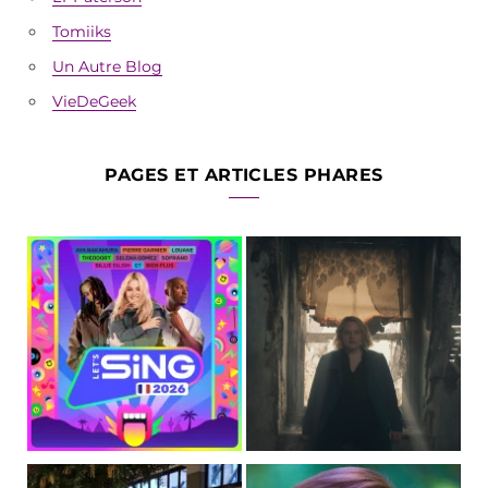
Tomiiks
Un Autre Blog
VieDeGeek
PAGES ET ARTICLES PHARES