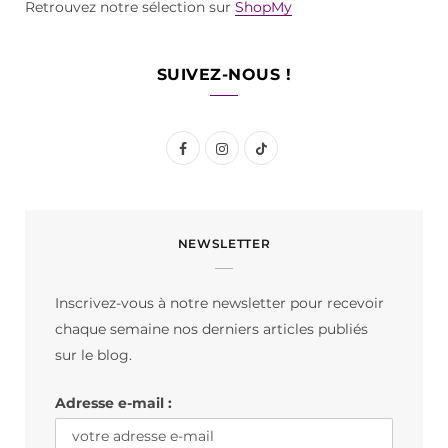
Retrouvez notre sélection sur
ShopMy
SUIVEZ-NOUS !
F
I
T
a
n
i
c
s
k
NEWSLETTER
e
t
T
b
a
o
Inscrivez-vous à notre newsletter pour recevoir
o
g
k
chaque semaine nos derniers articles publiés
o
r
sur le blog.
k
a
Adresse e-mail :
m