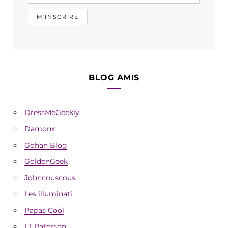
BLOG AMIS
DressMeGeekly
Damonx
Gohan Blog
GoldenGeek
Johncouscous
Les illuminati
Papas Cool
LT Paterson