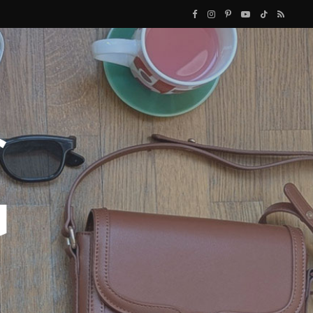
F
I
P
Y
T
R
a
n
i
o
i
S
c
s
n
u
k
S
e
t
t
T
T
b
a
e
u
o
o
g
r
b
k
o
r
e
e
k
a
s
m
t