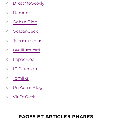
DressMeGeekly
Damonx
Gohan Blog
GoldenGeek
Johncouscous
Les illuminati
Papas Cool
LT Paterson
Tomiiks
Un Autre Blog
VieDeGeek
PAGES ET ARTICLES PHARES