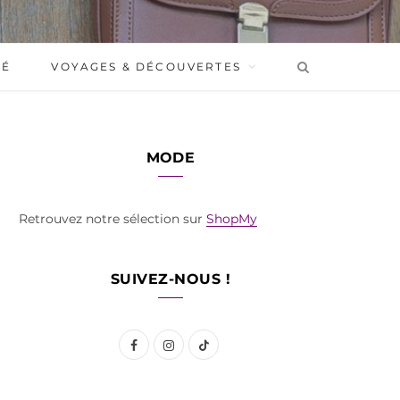
BÉ
VOYAGES & DÉCOUVERTES
MODE
Retrouvez notre sélection sur
ShopMy
SUIVEZ-NOUS !
F
I
T
a
n
i