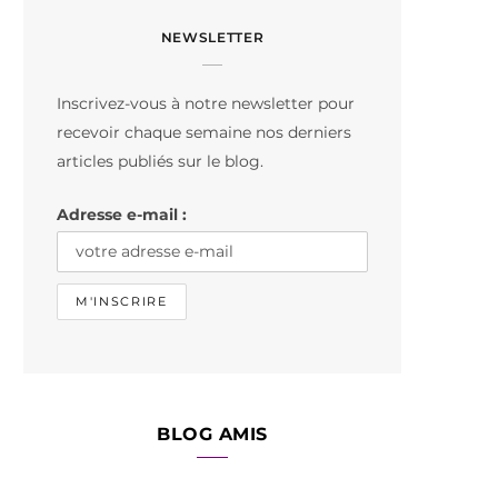
c
s
k
NEWSLETTER
e
t
T
b
a
o
Inscrivez-vous à notre newsletter pour
o
g
k
recevoir chaque semaine nos derniers
o
r
articles publiés sur le blog.
k
a
Adresse e-mail :
m
BLOG AMIS