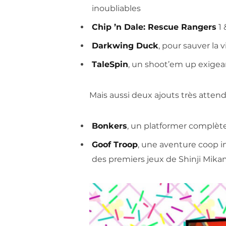
inoubliables
Chip ’n Dale: Rescue Rangers
1 
Darkwing Duck
, pour sauver la v
TaleSpin
, un shoot’em up exige
Mais aussi deux ajouts très attend
Bonkers
, un platformer complèt
Goof Troop
, une aventure coop in
des premiers jeux de Shinji Mika