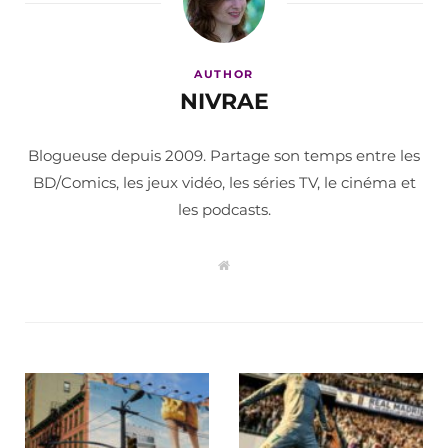
AUTHOR
NIVRAE
Blogueuse depuis 2009. Partage son temps entre les
BD/Comics, les jeux vidéo, les séries TV, le cinéma et
les podcasts.
W
e
b
s
i
t
e