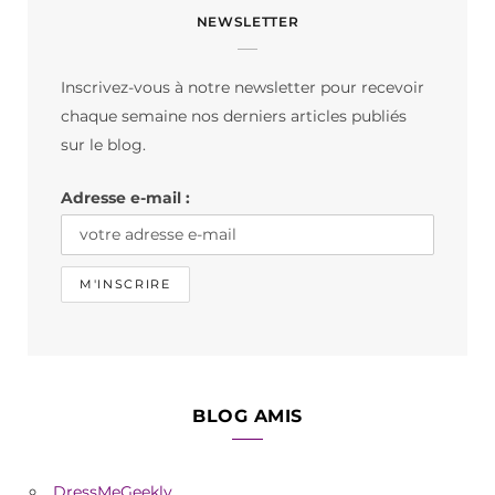
NEWSLETTER
e
t
T
b
a
o
Inscrivez-vous à notre newsletter pour recevoir
o
g
k
chaque semaine nos derniers articles publiés
o
r
sur le blog.
k
a
Adresse e-mail :
m
BLOG AMIS
DressMeGeekly