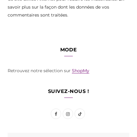
savoir plus sur la façon dont les données de vos
commentaires sont traitées
.
MODE
Retrouvez notre sélection sur
ShopMy
SUIVEZ-NOUS !
F
I
T
a
n
i
c
s
k