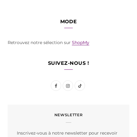
MODE
Retrouvez notre sélection sur
ShopMy
SUIVEZ-NOUS !
F
I
T
a
n
i
c
s
k
NEWSLETTER
e
t
T
b
a
o
Inscrivez-vous à notre newsletter pour recevoir