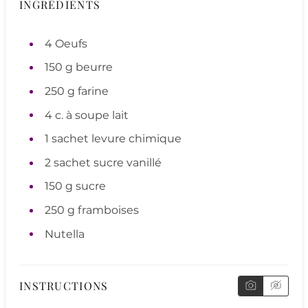
INGRÉDIENTS
4
Oeufs
150
g
beurre
250
g
farine
4
c. à soupe
lait
1
sachet
levure chimique
2
sachet
sucre vanillé
150
g
sucre
250
g
framboises
Nutella
INSTRUCTIONS