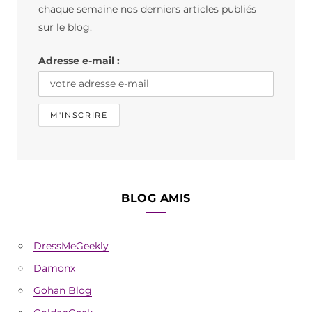
o
g
k
chaque semaine nos derniers articles publiés
o
r
sur le blog.
k
a
Adresse e-mail :
m
BLOG AMIS
DressMeGeekly
Damonx
Gohan Blog