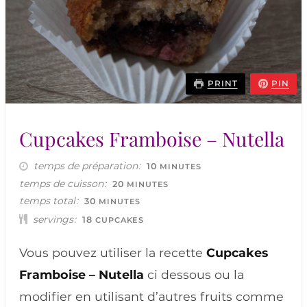
PRINT
PIN
Cupcakes Framboise – Nutella
temps de préparation
MINUTES
10
MINUTES
temps de cuisson
MINUTES
20
MINUTES
temps total
MINUTES
30
MINUTES
servings
18
CUPCAKES
Vous pouvez utiliser la recette
Cupcakes
Framboise – Nutella
ci dessous ou la
modifier en utilisant d’autres fruits comme