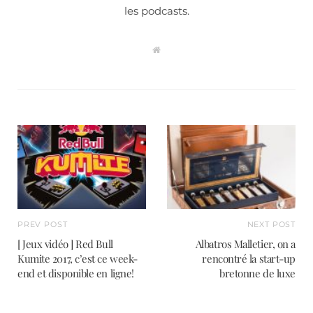
les podcasts.
W
e
b
s
i
t
e
PREV POST
NEXT POST
[ Jeux vidéo ] Red Bull
Albatros Malletier, on a
Kumite 2017, c’est ce week-
rencontré la start-up
end et disponible en ligne!
bretonne de luxe