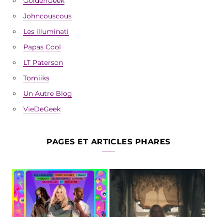
GoldenGeek
Johncouscous
Les illuminati
Papas Cool
LT Paterson
Tomiiks
Un Autre Blog
VieDeGeek
PAGES ET ARTICLES PHARES