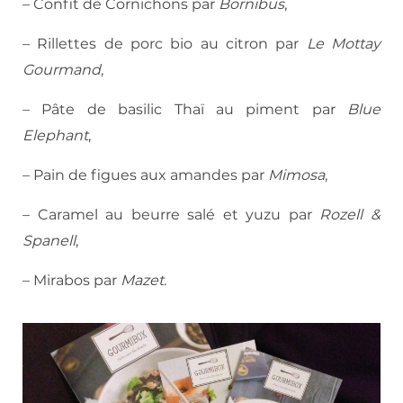
– Confit de Cornichons par
Bornibus
,
– Rillettes de porc bio au citron par
Le Mottay
Gourmand
,
– Pâte de basilic Thaï au piment par
Blue
Elephant
,
– Pain de figues aux amandes par
Mimosa
,
– Caramel au beurre salé et yuzu par
Rozell &
Spanell
,
– Mirabos par
Mazet
.