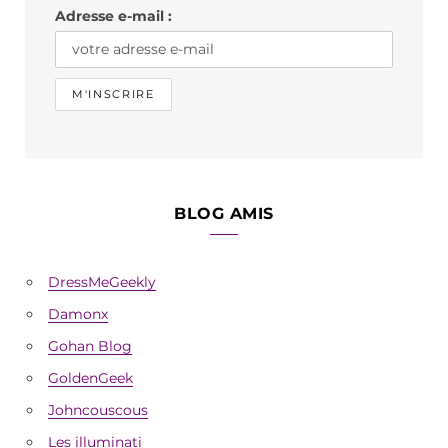
Adresse e-mail :
m
BLOG AMIS
DressMeGeekly
Damonx
Gohan Blog
GoldenGeek
Johncouscous
Les illuminati