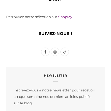
Retrouvez notre sélection sur
ShopMy
SUIVEZ-NOUS !
F
I
T
a
n
i
c
s
k
NEWSLETTER
e
t
T
b
a
o
Inscrivez-vous à notre newsletter pour recevoir
o
g
k
chaque semaine nos derniers articles publiés
o
r
sur le blog.
k
a