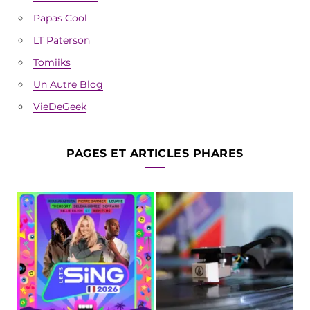
Papas Cool
LT Paterson
Tomiiks
Un Autre Blog
VieDeGeek
PAGES ET ARTICLES PHARES