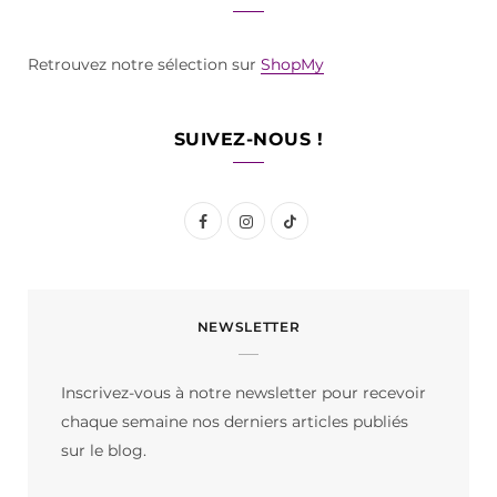
Retrouvez notre sélection sur
ShopMy
SUIVEZ-NOUS !
F
I
T
a
n
i
c
s
k
NEWSLETTER
e
t
T
b
a
o
Inscrivez-vous à notre newsletter pour recevoir
o
g
k
chaque semaine nos derniers articles publiés
o
r
sur le blog.
k
a