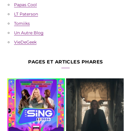
Papas Cool
LT Paterson
Tomiiks
Un Autre Blog
VieDeGeek
PAGES ET ARTICLES PHARES