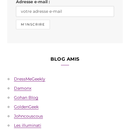
Adresse e-mail :
m
BLOG AMIS
DressMeGeekly
Damonx
Gohan Blog
GoldenGeek
Johncouscous
Les illuminati