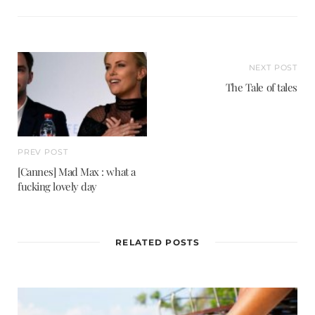
s
i
t
e
NEXT POST
The Tale of tales
PREV POST
[Cannes] Mad Max : what a
fucking lovely day
RELATED POSTS