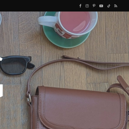
F
I
P
Y
T
R
a
n
i
o
i
S
c
s
n
u
k
S
e
t
t
T
T
b
a
e
u
o
o
g
r
b
k
o
r
e
e
k
a
s
m
t