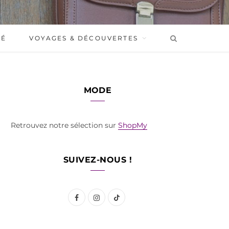
BÉ
VOYAGES & DÉCOUVERTES
MODE
Retrouvez notre sélection sur
ShopMy
SUIVEZ-NOUS !
F
I
T
a
n
i