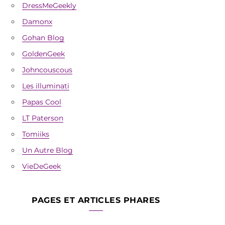
DressMeGeekly
Damonx
Gohan Blog
GoldenGeek
Johncouscous
Les illuminati
Papas Cool
LT Paterson
Tomiiks
Un Autre Blog
VieDeGeek
PAGES ET ARTICLES PHARES