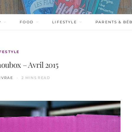
P
FOOD
LIFESTYLE
PARENTS & BÉ
IFESTYLE
aoubox – Avril 2015
IVRAE
2 MINS READ