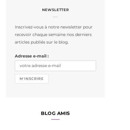
c
s
k
NEWSLETTER
e
t
T
b
a
o
Inscrivez-vous à notre newsletter pour
o
g
k
recevoir chaque semaine nos derniers
o
r
articles publiés sur le blog.
k
a
Adresse e-mail :
m
BLOG AMIS